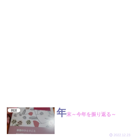
年
雑談
末～今年を振り返る～
2022.12.23