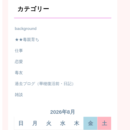
カテゴリー
background
★★毒親育ち
仕事
恋愛
毒友
過去ブログ（華穂復活前・日記）
雑談
2026年8月
日
月
火
水
木
金
土